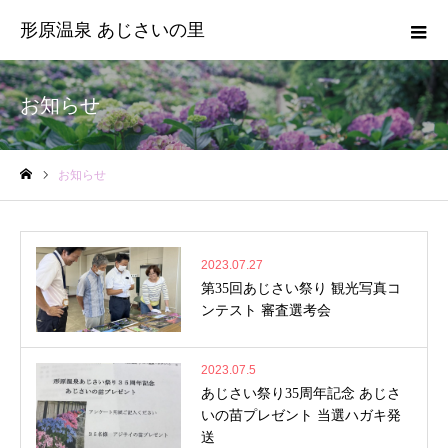
形原温泉 あじさいの里
お知らせ
お知らせ
ホーム
2023.07.27
第35回あじさい祭り 観光写真コ
ンテスト 審査選考会
2023.07.5
あじさい祭り35周年記念 あじさ
いの苗プレゼント 当選ハガキ発
送